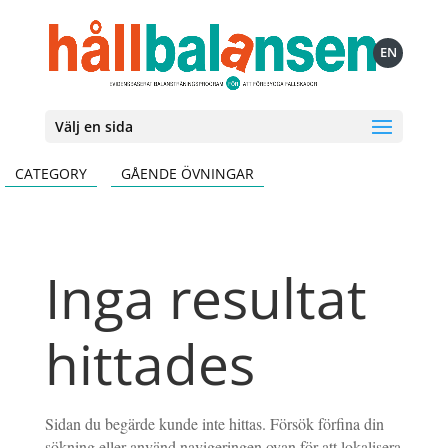
EN
Välj en sida
CATEGORY
GÅENDE ÖVNINGAR
Inga resultat
hittades
Sidan du begärde kunde inte hittas. Försök förfina din
sökning eller använd navigeringen ovan för att lokalisera