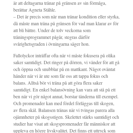
är att deltagarna tränar på gränsen av sin förmåga,
berättar Agneta Ståhle.
– Det är precis som när man tränar kondition eller styrka,
då måste man träna på gränsen för vad man klarar av för
att bli bättre. Under de tolv veckorna som
träningsprogrammet pågår, stegras därför
svårighetsgraden i övningarna säger hon.
Fallolyckor inträffar ofta när vi måste fokusera på olika
saker samtidigt. Det ringer på dörren, vi vänder för att gå
och öppna och snubblar på en mattkant. Något oväntat
händer när vi är ute som får oss att tappa fokus och
balans. Alltså bör vi träna på att göra flera saker
samtidigt. En enkel balansövning kan vara att stå på ett
ben när vi gör något annat, borstar tänderna till exempel.
Och promenader kan med fördel förläggas till skogen,
av flera skäl. Balansen tränas när vi tvingas parera alla
ojämnheter på skogsstigen. Skelettet stärks samtidigt och
studier har visat att skogspromenader får människor att
uppleva en högre livskvalitet. Det finns ett uttryck som