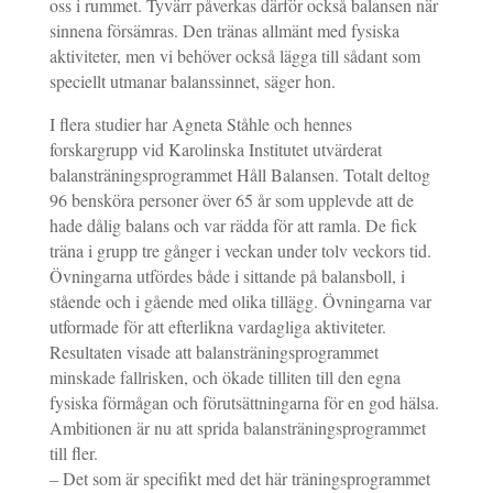
oss i rummet. Tyvärr påverkas därför också balansen när
sinnena försämras. Den tränas allmänt med fysiska
aktiviteter, men vi behöver också lägga till sådant som
speciellt utmanar balanssinnet, säger hon.
I flera studier har Agneta Ståhle och hennes
forskargrupp vid Karolinska Institutet utvärderat
balansträningsprogrammet Håll Balansen. Totalt deltog
96 bensköra personer över 65 år som upplevde att de
hade dålig balans och var rädda för att ramla. De fick
träna i grupp tre gånger i veckan under tolv veckors tid.
Övningarna utfördes både i sittande på balansboll, i
stående och i gående med olika tillägg. Övningarna var
utformade för att efterlikna vardagliga aktiviteter.
Resultaten visade att balansträningsprogrammet
minskade fallrisken, och ökade tilliten till den egna
fysiska förmågan och förutsättningarna för en god hälsa.
Ambitionen är nu att sprida balansträningsprogrammet
till fler.
– Det som är specifikt med det här träningsprogrammet