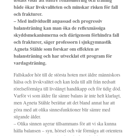
både ökar livskvaliteten och minskar risken för fall
och frakturer.
– Med i
ndividuellt anpassad och progressiv
balansträning kan man öka de reflexmässiga
skyddsmekanismerna och därigenom förhindra fall
och frakturer, säger professorn i sjukgymnastik
Agneta Ståhle som forskar om effekten av
balansträning och har utvecklat ett program för
vardagsträning.
Fallskador hör till de största hoten mot äldre människors
hälsa och livskvalitet och kan leda till allt från nedsatt
rörelseförmåga till livslångt handikapp och för tidig död.
Varför vi som äldre får sämre balans är inte helt klarlagt,
men Agneta Ståhle berättar att det bland annat har att
göra med att olika sinnesfunktioner blir sämre med
stigande ålder.
– Olika sinnen agerar tillsammans för att vi ska kunna
hålla balansen – syn, hörsel och vår förmåga att orientera