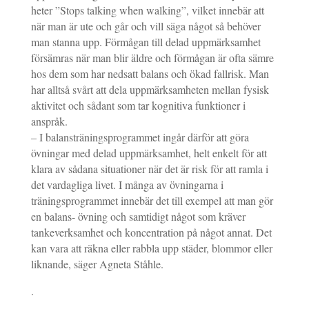
heter ”Stops talking when walking”, vilket innebär att
när man är ute och går och vill säga något så behöver
man stanna upp. Förmågan till delad uppmärksamhet
försämras när man blir äldre och förmågan är ofta sämre
hos dem som har nedsatt balans och ökad fallrisk. Man
har alltså svårt att dela uppmärksamheten mellan fysisk
aktivitet och sådant som tar kognitiva funktioner i
anspråk.
– I balansträningsprogrammet ingår därför att göra
övningar med delad uppmärksamhet, helt enkelt för att
klara av sådana situationer när det är risk för att ramla i
det vardagliga livet. I många av övningarna i
träningsprogrammet innebär det till exempel att man gör
en balans- övning och samtidigt något som kräver
tankeverksamhet och koncentration på något annat. Det
kan vara att räkna eller rabbla upp städer, blommor eller
liknande, säger Agneta Ståhle.
.