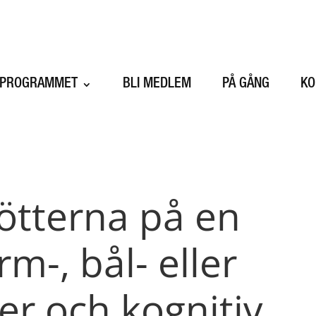
SPROGRAMMET
BLI MEDLEM
PÅ GÅNG
KO
fötterna på en
m-, bål- eller
er och kognitiv