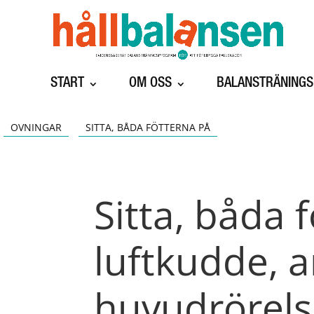
START
OM OSS
BALANSTRÄNING
OVNINGAR
SITTA, BÅDA FÖTTERNA PÅ
Sitta, båda 
luftkudde, ar
huvudrörels