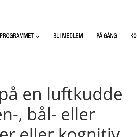
SPROGRAMMET
BLI MEDLEM
PÅ GÅNG
KO
t på en luftkudde
-, bål- eller
r eller kognitiv