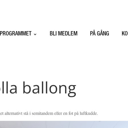
SPROGRAMMET
BLI MEDLEM
PÅ GÅNG
KO
olla ballong
aget alternativt stå i semitandem eller en fot på luftkudde.