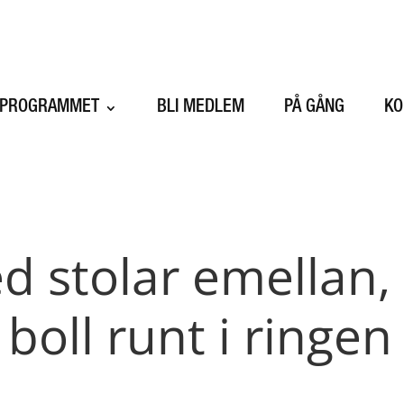
SPROGRAMMET
BLI MEDLEM
PÅ GÅNG
KO
ed stolar emellan,
 boll runt i ringen