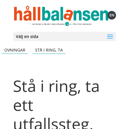
EN
Välj en sida
OVNINGAR
STÅ I RING, TA
Stå i ring, ta
ett
utfallssteg,