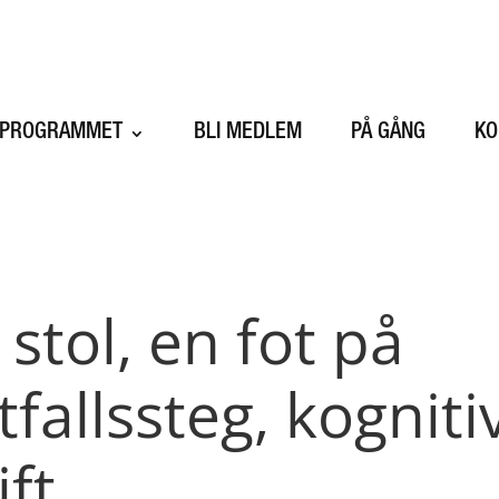
SPROGRAMMET
BLI MEDLEM
PÅ GÅNG
KO
d stol, en fot på
fallssteg, kogniti
ift