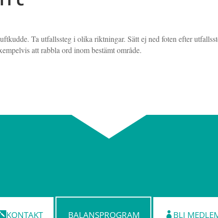
tkudde. Ta utfallssteg i olika riktningar. Sätt ej ned foten efter utfallss
l exempelvis att rabbla ord inom bestämt område.
KONTAKT
BALANSPROGRAM
BLI MEDLE