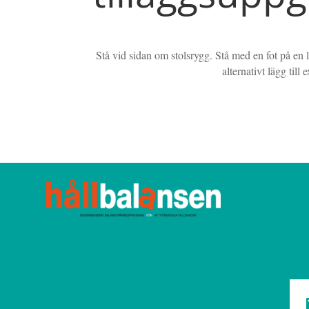
Stå vid sidan om stolsrygg. Stå med en fot på en luf
alternativt lägg til