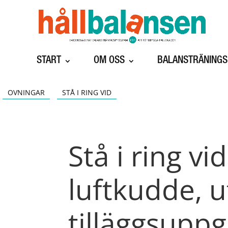
START
OM OSS
BALANSTRÄNING
OVNINGAR
STÅ I RING VID
Stå i ring vi
luftkudde, ut
tilläggsuppg